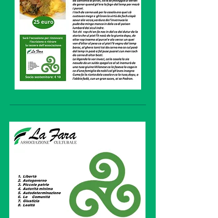
europea.

Fin dalla sua nascita La Fara lavora 
per sottolineare chi siamo, 
promuovere i valori del Nord, del 
federalismo e continueremo questo 
percorso consci che ogni goccia, 
anche la più piccola, può contribuire 
a far traboccare quel vaso in cui da 
troppo tempo siamo rinchiusi, verso 
la libertà.

La Fara sarà la casa di chi crede 
degli ideali dell’autodeterminazione 
e del federalismo: invitiamo chiunque 
voglia impegnarsi in modo serio per 
concretizzare questi ideali a unirsi a 
noi.