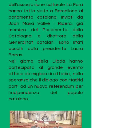
dell’associazione culturale La Fara
hanno fatto visita a Barcellona al
parlamento catalano. Inviati da
Joan Maria Vallvé i Ribera, già
membro del Parlamento della
Catalogna e direttore della
Generalitat catalan, sono stati
accolti dalla presidente Laura
Barras.
Nel giorno della Diada hanno
partecipato al grande evento
atteso da migliaia di cittadini, nella
speranza che il dialogo con Madrid
porti ad un nuovo referendum per
l’indipendenza del popolo
catalano.