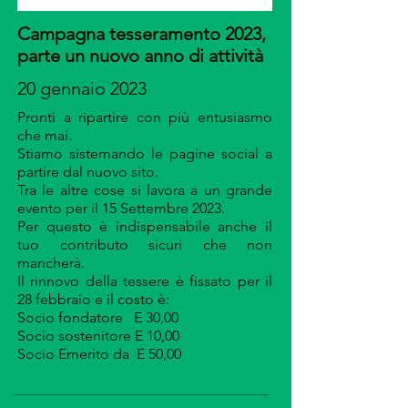
Campagna tesseramento 2023,
parte un nuovo anno di attività
20 gennaio 2023
Pronti a ripartire con più entusiasmo
che mai.
Stiamo sistemando le pagine social a
partire dal nuovo sito.
Tra le altre cose si lavora a un grande
evento per il 15 Settembre 2023.
Per questo è indispensabile anche il
tuo contributo sicuri che non
mancherà.
Il rinnovo della tessere è fissato per il
28 febbraio e il costo è:
Socio fondatore E 30,00
Socio sostenitore E 10,00
Socio Emerito da E 50,00