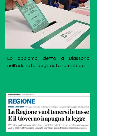
sotto la cenere, come l’associazione 
La Fara, nata nel 2015 nel cuore della 
Brianza con l’obiettivo di mantenere 
vivi e di continuare a parlare di valori 
come l’Autodeterminazione e il 
Federalismo.

La Fara Non si è mai occupata di 
Lo abbiamo detto a Biassono 
potere (anche se a volte sono capitate 
nell’adunata degli autonomisti dello 
le occasioni) e continua a lavorare con 
scorso 15 ottobre e lo hanno 
passione e non si arrenderà fin 
confermato le elezioni in Lombardia: 
quando il Nord conquisterà la sua 
è tempo di costruire un nuovo 
Libertà.

contenitore politico che possa 
aggregare quei milioni di elettori che 
Per riuscire a scalare questa 
non votano più.

montagna a mani nude è necessario 
che tutti facciano la loro parte.

Il Nord è sprovvisto di un sindacato 
che si occupi di territorio, artigiani, 
La Fara non offre poltrone, per 