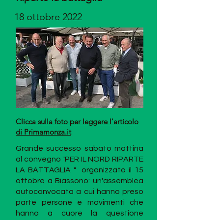
dell’autodeterminazione dei popoli.

18 ottobre 2022
Presenti all’incontro, svoltosi presso 
il bar Corona di via Manzoni, Alessio 
Anghileri, Sergio Motta, Siro Villa, 
Maurizio De Ponti, Giovanni Bolis e il 
consigliere regionale Andrea Monti 
(e con delega Antonio Magri).

All’unanimità, nel ruolo di presidente 
Clicca sulla foto per leggere l'articolo
è stato eletto Anghileri, ex 
di Primamonza.it
vicesindaco di Biassono, che sarà 
affiancato per i prossimi 4 anni 
Grande successo sabato mattina
dall’amministratore Siro Villa e dal 
al convegno "PER IL NORD RIPARTE
segretario De Ponti.

LA BATTAGLIA " organizzato il 15
ottobre a Biassono: un'assemblea
autoconvocata a cui hanno preso
“Sono molto soddisfatto della 
parte persone e movimenti che
composizione del direttivo, snello e 
hanno a cuore la questione
coeso – ha commentato il neo 