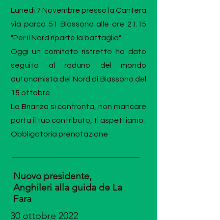
Lunedi 7 Novembre presso la Cantera
via parco 51 Biassono alle ore 21.15
"Per il Nord riparte la battaglia".
Oggi un comitato ristretto ha dato
seguito al raduno del mondo
autonomista del Nord di Biassono del
15 ottobre.
La Brianza si confronta, non mancare
porta il tuo contributo, ti aspettiamo.
Obbligatoria prenotazione
Nuovo presidente,
Anghileri alla guida de La
Fara
30 ottobre 2022